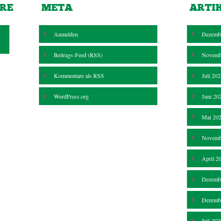
RE
META
ARTI
Anmelden
Dezemb
Beitrags-Feed (
RSS
)
Novemb
Kommentare als
RSS
Juli 20
WordPress.org
Juni 20
Mai 20
Novemb
April 2
Dezemb
Dezemb
Juli 20