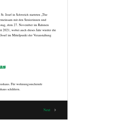
St. Josef in Schweich starteten „The
emeinsam mit den Seniorinnen und
amstag, dem 27. November im Rahmen
it 2021, wobei auch dieses Jahr wieder die
osef im Mittelpunkt der Veranstaltung
us
anushaus. Für wohnungssuchende
haus schildern.
Next