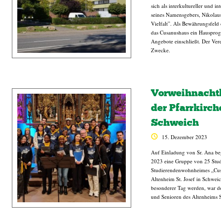
sich als interkultureller und i
seines Namensgebers, Nikolaus
Vielfalt”. Als Bewährungsfeld 
das Cusanushaus ein Hausprogr
Angebote einschließt. Der Vere
Zwecke.
Vorweihnachtl
der Pfarrkirch
Schweich
15. Dezember 2023
Auf Einladung von Sr. Ana b
2023 eine Gruppe von 25 Stud
Studierendenwohnheimes „Cus
Altenheim St. Josef in Schweich
besonderer Tag werden, war d
und Senioren des Altenheims S