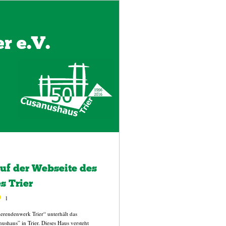
r e.V.
f der Webseite des
 Trier
1
ierendenwerk Trier“ unterhält das
haus” in Trier. Dieses Haus versteht