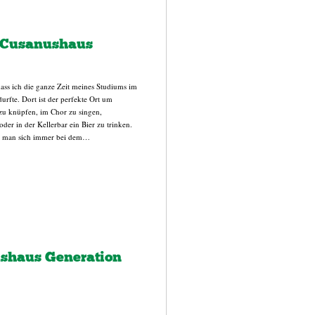
m Cusanushaus
dass ich die ganze Zeit meines Studiums im
rfte. Dort ist der perfekte Ort um
 zu knüpfen, im Chor zu singen,
er in der Kellerbar ein Bier zu trinken.
n man sich immer bei dem…
shaus Generation