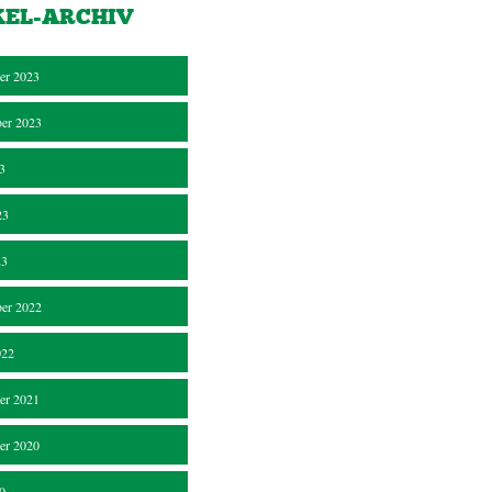
KEL-ARCHIV
er 2023
er 2023
23
23
23
er 2022
022
er 2021
er 2020
20