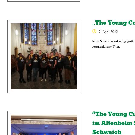
„The Young C
7. April 2022
beim Semestereröffnungsgottes
Jesuitenkirche Trier.
“The Young C
im Altenheim S
Schweich