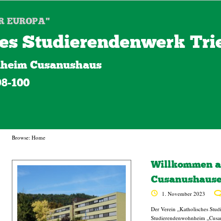
R EUROPA"
es Studierendenwerk Trie
heim Cusanushaus
98-100
Browse:
Home
Willkommen au
Cusanushauses
1. November 2023
Der Verein „Katholisches Stud
Studierendenwohnheim „Cusanus