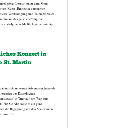
nterreligiöser Lernort unter dem Motto
 von Kues: „Einheit in versöhnter
dieser Verständigung und Toleranz bietet
amm an, das geistliche/religiöse
in verfolgt ausschließlich gemeinnützige
iches Konzert in
e St. Martin
egaben sich am ersten Adventswochenende
ierenden des Katholischen
anushaus“ in Trier auf den Weg zum
. Für Sie Alle sollte es ein ganz
och die Begegnung mit den Seniorinnen
t. Josef für…