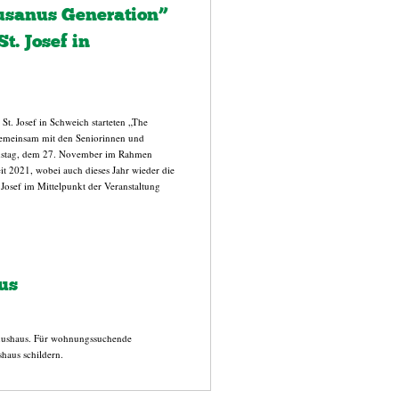
usanus Generation”
t. Josef in
St. Josef in Schweich starteten „The
emeinsam mit den Seniorinnen und
amstag, dem 27. November im Rahmen
it 2021, wobei auch dieses Jahr wieder die
osef im Mittelpunkt der Veranstaltung
us
anushaus. Für wohnungssuchende
haus schildern.