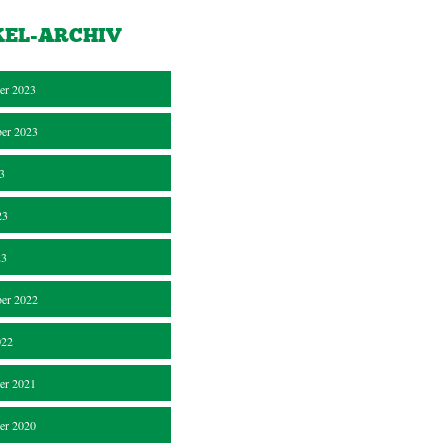
KEL-ARCHIV
er 2023
er 2023
23
23
23
er 2022
022
er 2021
er 2020