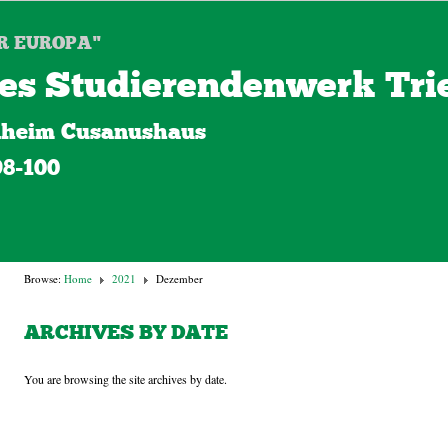
R EUROPA"
es Studierendenwerk Trie
heim Cusanushaus
98-100
Browse:
Home
2021
Dezember
ARCHIVES BY DATE
You are browsing the site archives by date.