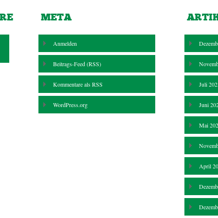
RE
META
ARTI
Anmelden
Dezemb
Beitrags-Feed (
RSS
)
Novemb
Kommentare als
RSS
Juli 20
WordPress.org
Juni 20
Mai 20
Novemb
April 2
Dezemb
Dezemb