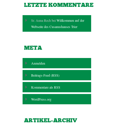
LETZTE KOMMENTARE
Sr. Anna Rech bei
Willkommen auf der
Webseite des Cusanushauses Trier
META
Anmelden
Beitrags-Feed (
RSS
)
Kommentare als
RSS
WordPress.org
ARTIKEL-ARCHIV