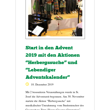
Start in den Advent
2019 mit den Aktionen
“Herbergssuche” und
“Lebendiger
Adventskalender”
10. Dezember 2019
Mit 2 besonderen Veranstaltungen wurde in St.
Josef die Adventszeit begonnen. Am 30. November
startete die Aktion “Herbergssuche” mit
musikalischer Umrahmung vom Studentenchor des
Cusanushaus Trier “Young Cusanus Generation”