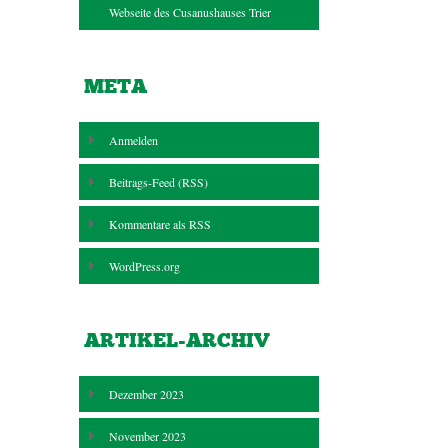
Webseite des Cusanushauses Trier
META
Anmelden
Beitrags-Feed (
RSS
)
Kommentare als
RSS
WordPress.org
ARTIKEL-ARCHIV
Dezember 2023
November 2023