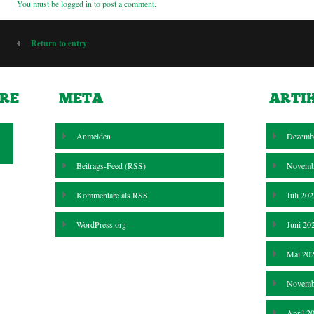
You must be
logged in
to post a comment.
Return to entry
RE
META
ARTI
Anmelden
Dezemb
Beitrags-Feed (
RSS
)
Novemb
Kommentare als
RSS
Juli 20
WordPress.org
Juni 20
Mai 20
Novemb
April 2