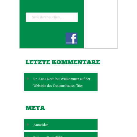
LETZTE KOMMENTARE
Sr. Anna Rech bei
Willkommen auf der
Webseite des Cusanushauses Trier
META
Anmelden