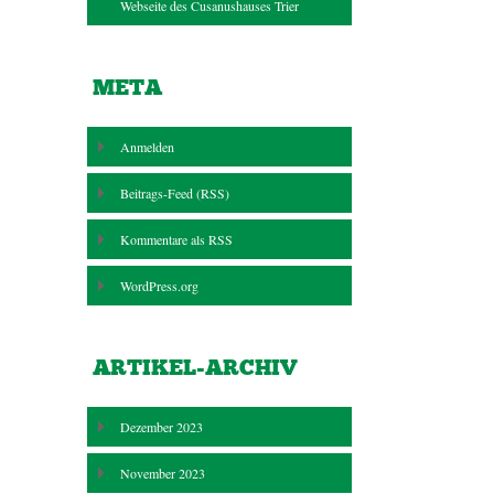
Webseite des Cusanushauses Trier
META
Anmelden
Beitrags-Feed (
RSS
)
Kommentare als
RSS
WordPress.org
ARTIKEL-ARCHIV
Dezember 2023
November 2023