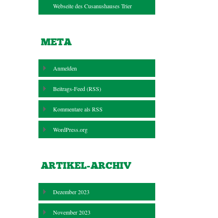
Webseite des Cusanushauses Trier
META
Anmelden
Beitrags-Feed (
RSS
)
Kommentare als
RSS
WordPress.org
ARTIKEL-ARCHIV
Dezember 2023
November 2023