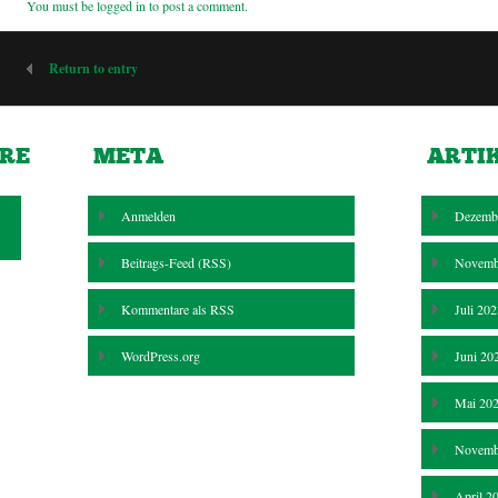
You must be
logged in
to post a comment.
Return to entry
RE
META
ARTI
Anmelden
Dezemb
Beitrags-Feed (
RSS
)
Novemb
Kommentare als
RSS
Juli 20
WordPress.org
Juni 20
Mai 20
Novemb
April 2