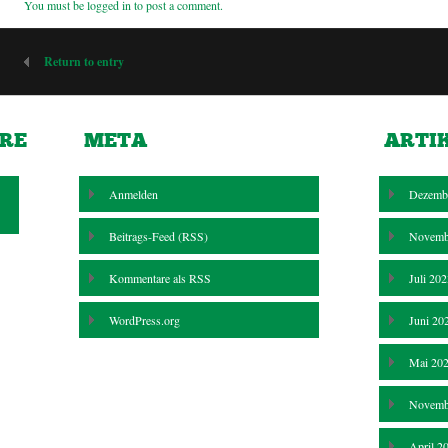
You must be
logged in
to post a comment.
Return to entry
RE
META
ARTI
Anmelden
Dezemb
Beitrags-Feed (
RSS
)
Novemb
Kommentare als
RSS
Juli 20
WordPress.org
Juni 20
Mai 20
Novemb
April 2