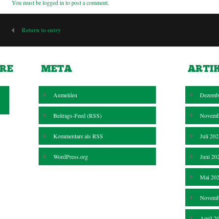
You must be
logged in
to post a comment.
Return to entry
RE
META
ARTI
Anmelden
Dezemb
Beitrags-Feed (
RSS
)
Novemb
Kommentare als
RSS
Juli 20
WordPress.org
Juni 20
Mai 20
Novemb
April 2