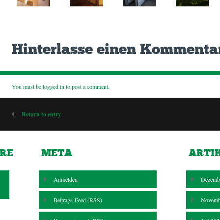
Hinterlasse einen Kommenta
You must be
logged in
to post a comment.
Return to entry
RE
META
ARTI
Anmelden
Dezemb
Beitrags-Feed (
RSS
)
Novemb