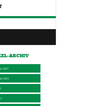
r
KEL-ARCHIV
er 2023
er 2023
23
23