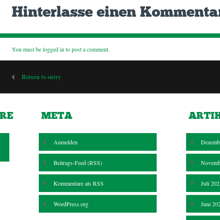
Hinterlasse einen Kommenta
You must be
logged in
to post a comment.
Return to entry
RE
META
ARTI
Anmelden
Dezemb
Beitrags-Feed (
RSS
)
Novemb
Kommentare als
RSS
Juli 20
WordPress.org
Juni 20